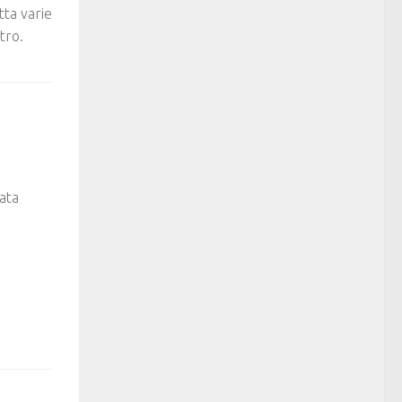
tta varie
tro.
a
ata