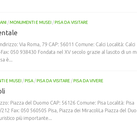
ANI
/
MONUMENTI E MUSEI
/
PISA DA VISITARE
ntale
irizzo: Via Roma, 79 CAP: 56011 Comune: Calci Località: Calci
ax: 050 938430 Fondata nel XV secolo grazie al lascito di un 
sa è...
I E MUSEI
/
PISA
/
PISA DA VISITARE
/
PISA DA VIVERE
li
irizzo: Piazza del Duomo CAP: 56126 Comune: Pisa Località: Pisa
212 Fax: 050 560505 Pisa, Piazza dei MiracoliLa Piazza del Du
turistico più importante...