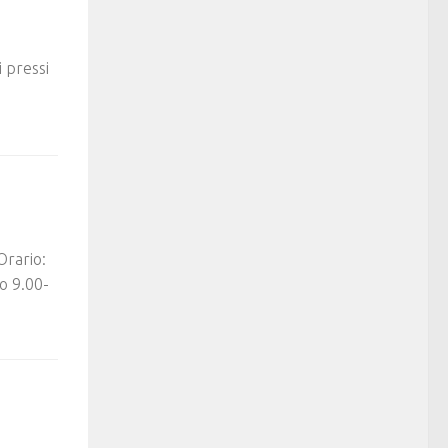
 pressi
Orario:
o 9.00-