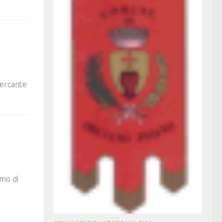
mercante
omo di