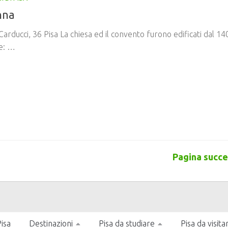
nna
Carducci, 36 Pisa La chiesa ed il convento furono edificati dal 1
e: …
Pagina succe
isa
Destinazioni
Pisa da studiare
Pisa da visita