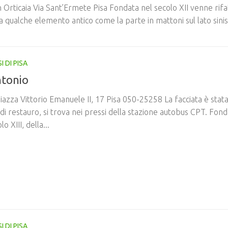
 Orticaia Via Sant’Ermete Pisa Fondata nel secolo XII venne rifa
 qualche elemento antico come la parte in mattoni sul lato sinis
I DI PISA
ntonio
iazza Vittorio Emanuele II, 17 Pisa 050-25258 La facciata è stat
 restauro, si trova nei pressi della stazione autobus CPT. Fond
lo XIII, della...
I DI PISA