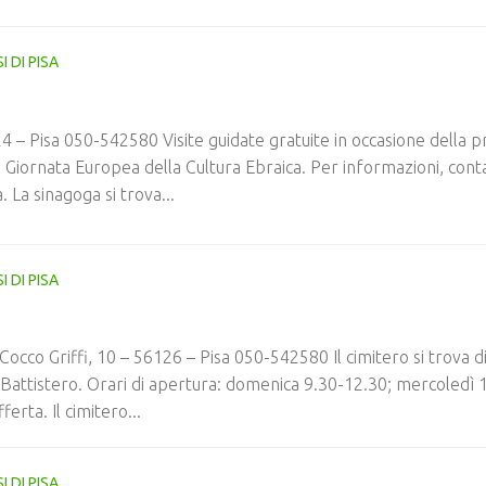
I DI PISA
4 – Pisa 050-542580 Visite guidate gratuite in occasione della p
Giornata Europea della Cultura Ebraica. Per informazioni, conta
 La sinagoga si trova...
I DI PISA
occo Griffi, 10 – 56126 – Pisa 050-542580 Il cimitero si trova di
o Battistero. Orari di apertura: domenica 9.30-12.30; mercoledì 
erta. Il cimitero...
I DI PISA