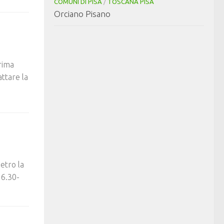
COMUNI DI PISA
/
TOSCANA PISA
Orciano Pisano
rima
ttare la
etro la
16.30-