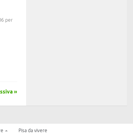
406 per
ssiva »
re
Pisa da vivere