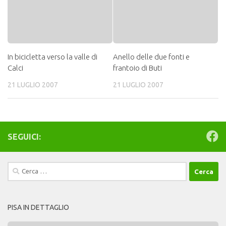
In bicicletta verso la valle di
Anello delle due fonti e
Calci
frantoio di Buti
21 LUGLIO 2007
21 LUGLIO 2007
SEGUICI:
Ricerca
per:
PISA IN DETTAGLIO