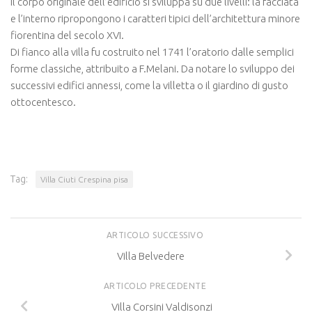
Il corpo originale dell’edificio si sviluppa su due livelli: la facciata
e l’interno ripropongono i caratteri tipici dell’architettura minore
fiorentina del secolo XVI.
Di fianco alla villa fu costruito nel 1741 l’oratorio dalle semplici
forme classiche, attribuito a F.Melani. Da notare lo sviluppo dei
successivi edifici annessi, come la villetta o il giardino di gusto
ottocentesco.
Tag:
Villa Ciuti Crespina pisa
ARTICOLO SUCCESSIVO
Villa Belvedere
ARTICOLO PRECEDENTE
Villa Corsini Valdisonzi