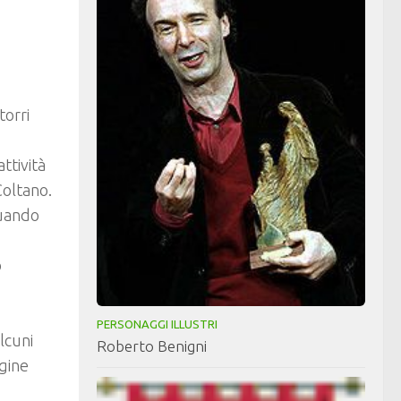
torri
ttività
Coltano.
quando
o
PERSONAGGI ILLUSTRI
lcuni
Roberto Benigni
rgine