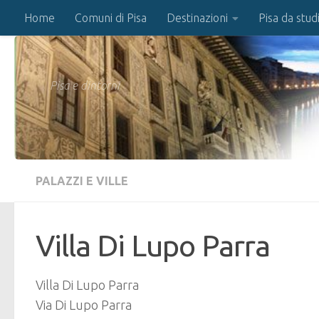
Home
Comuni di Pisa
Destinazioni
Pisa da stud
Salta al contenuto
Pisa e dintorni
PALAZZI E VILLE
Villa Di Lupo Parra
Villa Di Lupo Parra
Via Di Lupo Parra