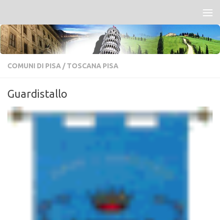
Salta al contenuto
COMUNI DI PISA
/
TOSCANA PISA
Guardistallo