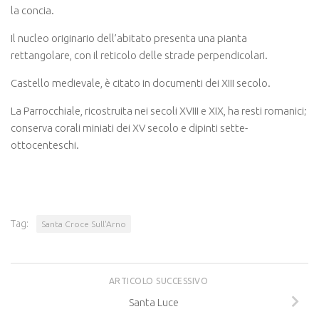
la concia.
Il nucleo originario dell’abitato presenta una pianta
rettangolare, con il reticolo delle strade perpendicolari.
Castello medievale, è citato in documenti dei XIII secolo.
La Parrocchiale, ricostruita nei secoli XVIII e XIX, ha resti romanici;
conserva corali miniati dei XV secolo e dipinti sette-
ottocenteschi.
Tag:
Santa Croce Sull'Arno
ARTICOLO SUCCESSIVO
Santa Luce