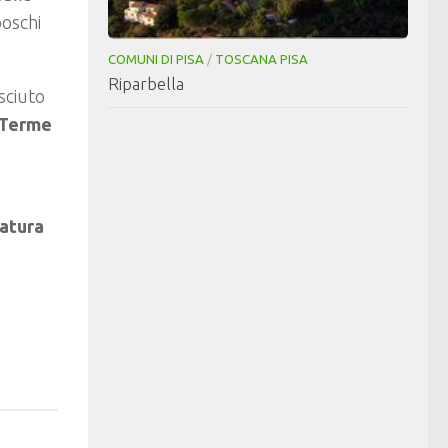
boschi
COMUNI DI PISA
/
TOSCANA PISA
Riparbella
sciuto
Terme
atura