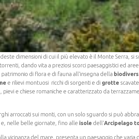
 modeste dimensioni di cui il più elevato è il Monte Serra, si
a torrenti, dando vita a preziosi scorci paesaggistici ed aree
 patrimonio di flora e di fauna all’insegna della
biodivers
ine
e rilievi montuosi ricchi di sorgenti e di
grotte
scavate
, pievi e chiese romaniche e caratterizzato da terrazzame
rghi arroccati sui monti, con un solo sguardo si può abbra
e
e, nelle belle giornate, fino alle
isole
dell’
Arcipelago t
lla vicinanza del mare, presenta un paesaggio che varia 