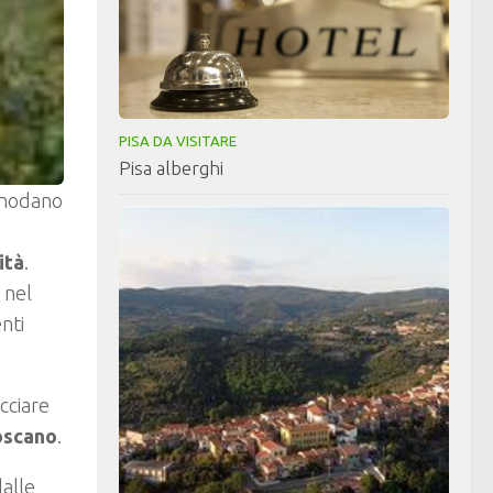
PISA DA VISITARE
Pisa alberghi
 snodano
ità
.
 nel
nti
cciare
oscano
.
dalle