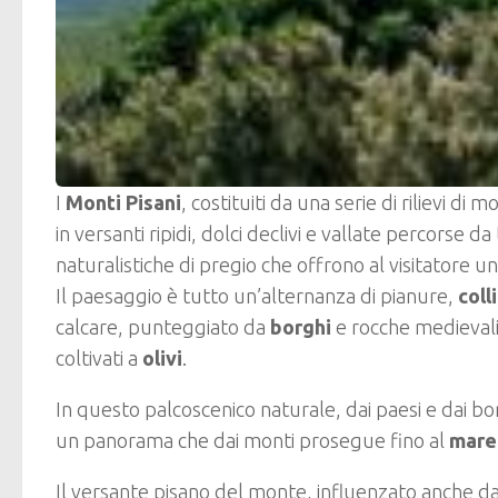
I
Monti Pisani
, costituiti da una serie di rilievi di
in versanti ripidi, dolci declivi e vallate percorse d
naturalistiche di pregio che offrono al visitatore un
Il paesaggio è tutto un’alternanza di pianure,
coll
calcare, punteggiato da
borghi
e rocche medievali
coltivati a
olivi
.
In questo palcoscenico naturale, dai paesi e dai bo
un panorama che dai monti prosegue fino al
mar
Il versante pisano del monte, influenzato anche da