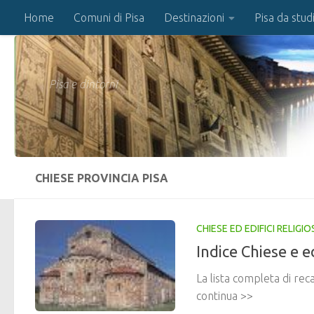
Home
Comuni di Pisa
Destinazioni
Pisa da stud
Salta al contenuto
Pisa e dintorni
CHIESE PROVINCIA PISA
CHIESE ED EDIFICI RELIGIOS
Indice Chiese e ed
La lista completa di recap
continua >>