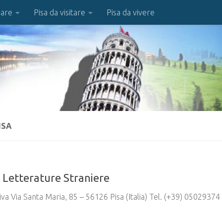
iare
Pisa da visitare
Pisa da vivere
ISA
e Letterature Straniere
va Via Santa Maria, 85 – 56126 Pisa (Italia) Tel. (+39) 05029374