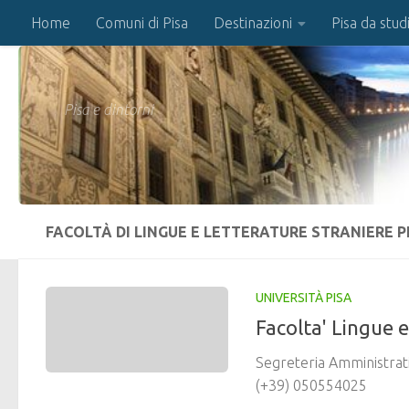
Home
Comuni di Pisa
Destinazioni
Pisa da stud
Salta al contenuto
Pisa e dintorni
FACOLTÀ DI LINGUE E LETTERATURE STRANIERE P
UNIVERSITÀ PISA
Facolta' Lingue 
Segreteria Amministrati
(+39) 050554025