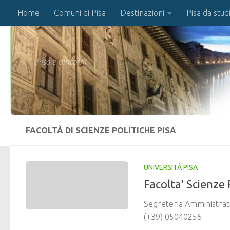
Home
Comuni di Pisa
Destinazioni
Pisa da stud
Salta al contenuto
Pisa e dintorni
FACOLTÀ DI SCIENZE POLITICHE PISA
UNIVERSITÀ PISA
Facolta' Scienze 
Segreteria Amministrativ
(+39) 05040256