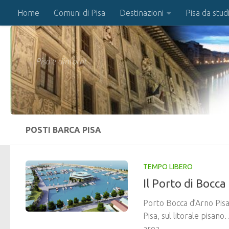
Home
Comuni di Pisa
Destinazioni
Pisa da stud
Salta al contenuto
Pisa e dintorni
POSTI BARCA PISA
TEMPO LIBERO
Il Porto di Bocca
Porto Bocca d’Arno Pisa 
Pisa, sul litorale pisan
area...