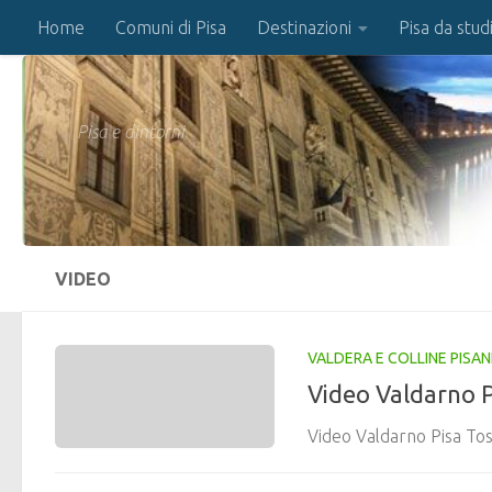
Home
Comuni di Pisa
Destinazioni
Pisa da stud
Salta al contenuto
Pisa e dintorni
VIDEO
VALDERA E COLLINE PISAN
Video Valdarno 
Video Valdarno Pisa To