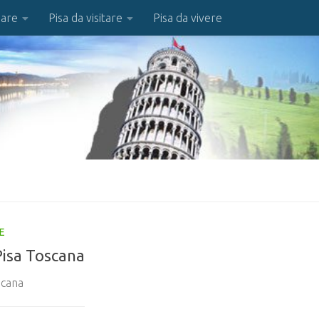
iare
Pisa da visitare
Pisa da vivere
E
Pisa Toscana
scana