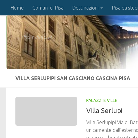
Home
Comuni di Pisa
Destinazioni
Pisa da stud
Salta al contenuto
Pisa e dintorni
VILLA SERLUPIPI SAN CASCIANO CASCINA PISA
PALAZZI E VILLE
Villa Serlupi
Villa Serlupipi Via di B
unicamente dall’esterno.
e parco alberato situato d