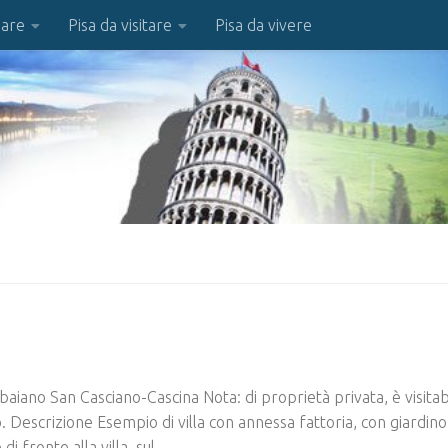
iare
Pisa da visitare
Pisa da vivere
arbaiano San Casciano-Cascina Nota: di proprietà privata, è visitab
 Descrizione Esempio di villa con annessa fattoria, con giardino
i fronte alla villa, sul...