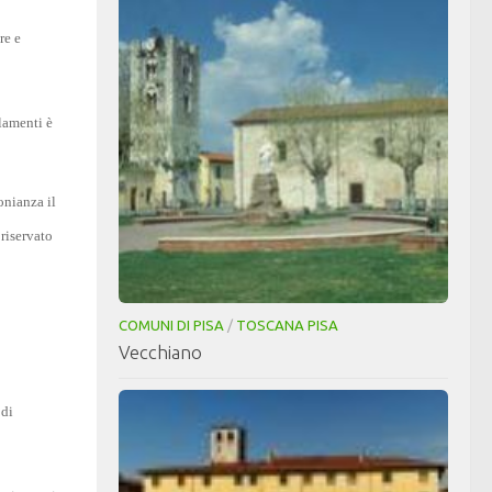
re e
olamenti è
onianza il
 riservato
COMUNI DI PISA
/
TOSCANA PISA
Vecchiano
 di