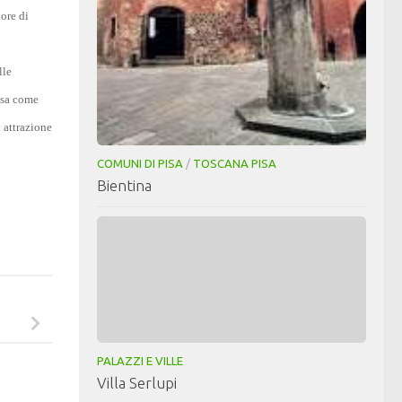
ore di
lle
isa come
i attrazione
COMUNI DI PISA
/
TOSCANA PISA
Bientina
PALAZZI E VILLE
Villa Serlupi