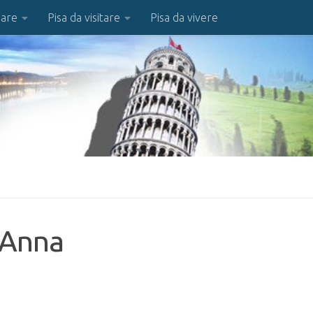
iare
Pisa da visitare
Pisa da vivere
'Anna