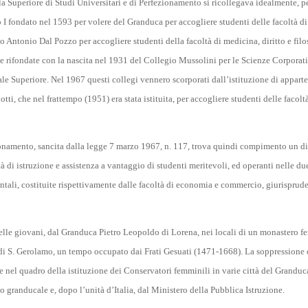
a Superiore di Studi Universitari e di Perfezionamento si ricollegava idealmente, per
 I fondato nel 1593 per volere del Granduca per accogliere studenti delle facoltà d
 Antonio Dal Pozzo per accogliere studenti della facoltà di medicina, diritto e filo
te rifondate con la nascita nel 1931 del Collegio Mussolini per le Scienze Corporat
 Superiore. Nel 1967 questi collegi vennero scorporati dall’istituzione di appart
ti, che nel frattempo (1951) era stata istituita, per accogliere studenti delle facolt
ezionamento, sancita dalla legge 7 marzo 1967, n. 117, trova quindi compimento un d
à di istruzione e assistenza a vantaggio di studenti meritevoli, ed operanti nelle du
entali, costituite rispettivamente dalle facoltà di economia e commercio, giurisprud
delle giovani, dal Granduca Pietro Leopoldo di Lorena, nei locali di un monastero 
di S. Gerolamo, un tempo occupato dai Frati Gesuati (1471-1668). La soppressione 
 nel quadro della istituzione dei Conservatori femminili in varie città del Grandu
to granducale e, dopo l’unità d’Italia, dal Ministero della Pubblica Istruzione.