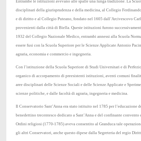
Entrambe le istituzioni avevano alle spalle una lunga tradizione. La Scuol
disciplinari della giurisprudenza e della medicina, al Collegio Ferdinando
e di diritto e al Collegio Puteano, fondato nel 1605 dall’Arcivescovo Carlo
provenienti dalla città di Biella. Queste istituzioni furono successivamen
1932 del Collegio Nazionale Medico, entrambi annessi alla Scuola Normale
essere fusi con la Scuola Superiore per le Scienze Applicate Antonio Pacinot
agraria, economia e commercio e ingegneria.
Con l’istituzione della Scuola Superiore di Studi Universitari e di Perf
organico di accorpamento di preesistenti istituzioni, aventi comuni finalit
aree disciplinari delle Scienze Sociali e delle Scienze Applicate e Sperim
scienze politiche, e dalle facoltà di agraria, ingegneria e medicina.
Il Conservatorio Sant’Anna era stato istituito nel 1785 per l’educazione 
benedettino trecentesco dedicato a Sant’Anna e del confinante convento 
Ordini religiosi (1770-1785) aveva consentito al Granduca tale operazione
gli altri Conservatori, anche questo dipese dalla Segreteria del regio Dirit