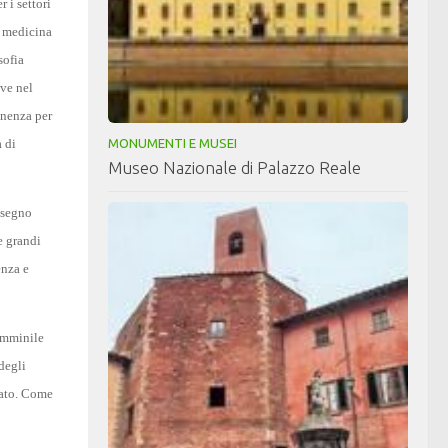
 i settori
i medicina
sofia
ive nel
enenza per
MONUMENTI E MUSEI
à di
Museo Nazionale di Palazzo Reale
isegno
e grandi
enza e
femminile
degli
cato. Come