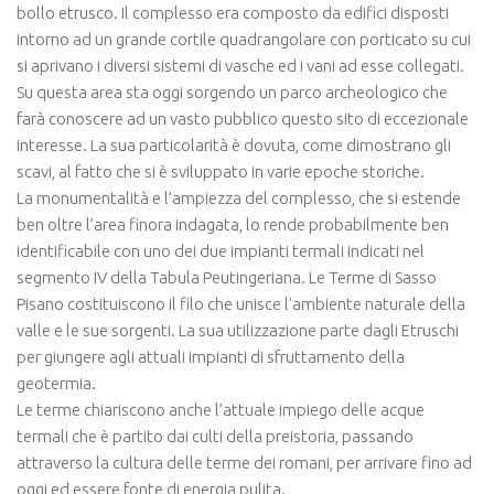
bollo etrusco. Il complesso era composto da edifici disposti
intorno ad un grande cortile quadrangolare con porticato su cui
si aprivano i diversi sistemi di vasche ed i vani ad esse collegati.
Su questa area sta oggi sorgendo un parco archeologico che
farà conoscere ad un vasto pubblico questo sito di eccezionale
interesse. La sua particolarità è dovuta, come dimostrano gli
scavi, al fatto che si è sviluppato in varie epoche storiche.
La monumentalità e l’ampiezza del complesso, che si estende
ben oltre l’area finora indagata, lo rende probabilmente ben
identificabile con uno dei due impianti termali indicati nel
segmento IV della Tabula Peutingeriana. Le Terme di Sasso
Pisano costituiscono il filo che unisce l’ambiente naturale della
valle e le sue sorgenti. La sua utilizzazione parte dagli Etruschi
per giungere agli attuali impianti di sfruttamento della
geotermia.
Le terme chiariscono anche l’attuale impiego delle acque
termali che è partito dai culti della preistoria, passando
attraverso la cultura delle terme dei romani, per arrivare fino ad
oggi ed essere fonte di energia pulita.