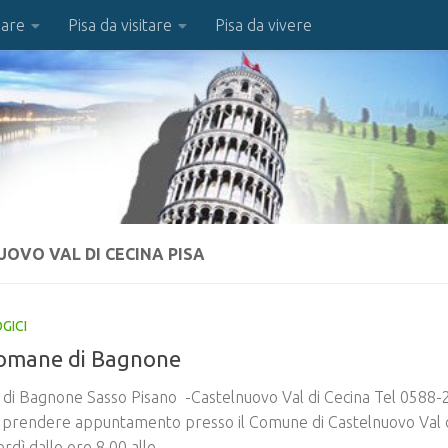
iare
Pisa da visitare
Pisa da vivere
OVO VAL DI CECINA PISA
GICI
romane di Bagnone
i Bagnone Sasso Pisano -Castelnuovo Val di Cecina Tel 0588
ea prendere appuntamento presso il Comune di Castelnuovo Val 
rdì dalle ore 8.00 alle...