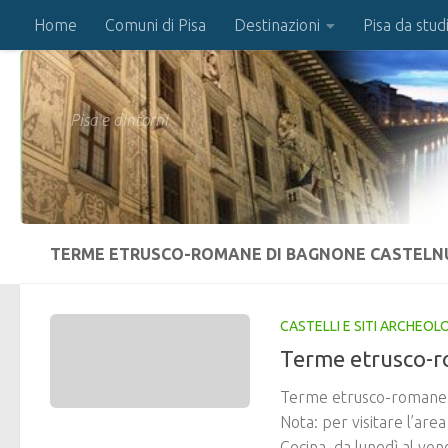
Home
Comuni di Pisa
Destinazioni
Pisa da stud
Salta al contenuto
Pisa e dintorni
TERME ETRUSCO-ROMANE DI BAGNONE CASTELNU
CASTELLI E SITI ARCHEOLO
Terme etrusco-
Terme etrusco-romane d
Nota: per visitare l’ar
Cecina, da lunedì al vene