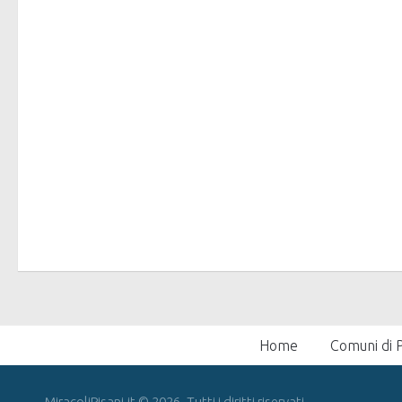
Home
Comuni di P
MiracoliPisani.it © 2026. Tutti i diritti riservati.