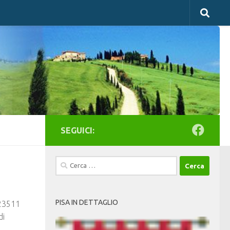
SEGUICI:
Ricerca
per:
PISA IN DETTAGLIO
-23511
di