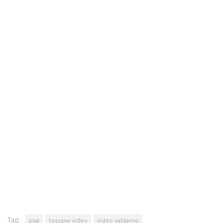
Tag:
pisa
toscana video
video valdarno