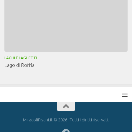
LAGHI E LAGHETTI
Lago di Roffia
MiracoliPisani.it © 2026. Tutti i diritti riservati.