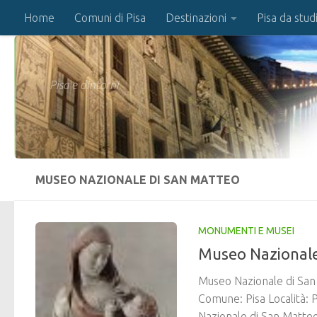
Home
Comuni di Pisa
Destinazioni
Pisa da stud
Salta al contenuto
Pisa e dintorni
MUSEO NAZIONALE DI SAN MATTEO
MONUMENTI E MUSEI
Museo Nazionale
Museo Nazionale di San 
Comune: Pisa Località:
Nazionale di San Matteo,